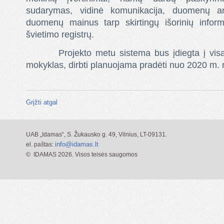
sudarymas, vidinė komunikacija, duomenų anali
duomenų mainus tarp skirtingų išorinių inform
švietimo registrų.
Projekto metu sistema bus įdiegta į visas 
mokyklas, dirbti planuojama pradėti nuo 2020 m. 
Grįžti atgal
UAB „Idamas“, S. Žukausko g. 49, Vilnius, LT-09131.
info@idamas.lt
el. paštas:
© IDAMAS
2026. Visos teisės saugomos