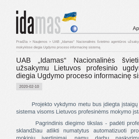
Ap
Pradžia
>
Naujienos
>
UAB „Idamas“ Nacionalinės švietimo agentūros užsaky
mokyklose diegia Ugdymo proceso informacinę sistemą
UAB „Idamas“ Nacionalinės šviet
užsakymu Lietuvos profesinio ugd
diegia Ugdymo proceso informacinę s
2020-02-10
Projekto vykdymo metu bus įdiegta įstaigų
sistema visoms Lietuvos profesinėms mokymo įs
Pagrindinis diegimo tikslas - padėti prof
sklandžiau atlikti numatytus automatizuoti pr
mokinių įvertinimai, namų darbų paskyrim